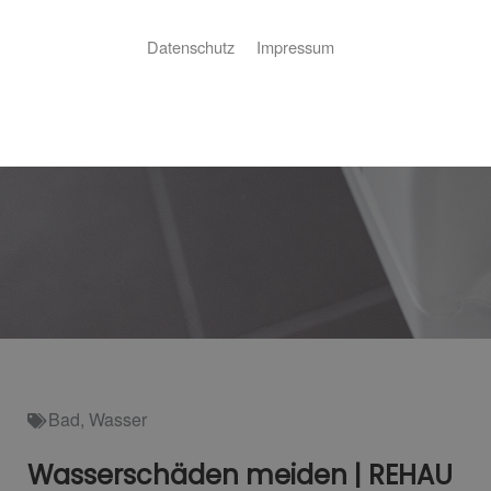
Datenschutz
Impressum
Bad
,
Wasser
Wasserschäden meiden | REHAU