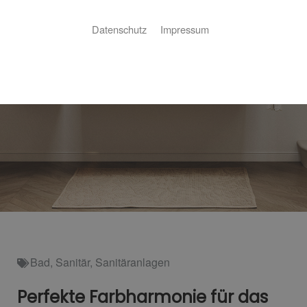
Datenschutz
Impressum
Bad
,
Sanitär
,
Sanitäranlagen
Perfekte Farbharmonie für das