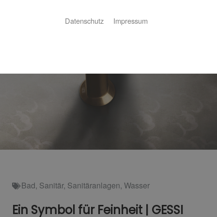
Datenschutz
Impressum
Bad
,
Sanitär
,
Sanitäranlagen
,
Wasser
Ein Symbol für Feinheit | GESSI