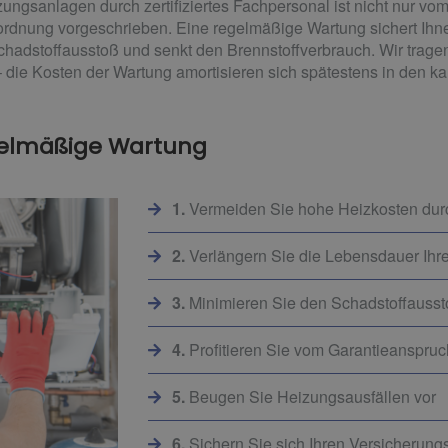
ngsanlagen durch zertifiziertes Fachpersonal ist nicht nur vom
dnung vorgeschrieben. Eine regelmäßige Wartung sichert Ihn
chadstoffausstoß und senkt den Brennstoffverbrauch. Wir tragen
 die Kosten der Wartung amortisieren sich spätestens in den k
gelmäßige Wartung
1.
Vermeiden Sie hohe Heizkosten du
2.
Verlängern Sie die Lebensdauer Ihr
3.
Minimieren Sie den Schadstoffauss
4.
Profitieren Sie vom Garantieanspru
5.
Beugen Sie Heizungsausfällen vor
6.
Sichern Sie sich Ihren Versicherun