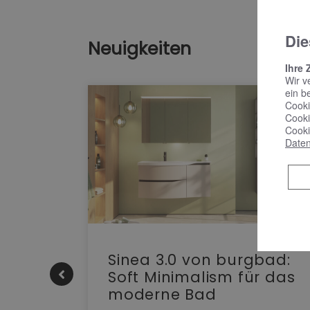
Die
Neuigkeiten
Ihre 
Wir v
ein b
Cooki
Cooki
Cooki
Daten
e |
Sinea 3.0 von burgbad:
Soft Minimalism für das
moderne Bad