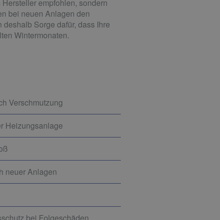
 Hersteller empfohlen, sondern
en bei neuen Anlagen den
 deshalb Sorge dafür, dass Ihre
alten Wintermonaten.
rch Verschmutzung
er Heizungsanlage
toß
ch neuer Anlagen
gsschutz bei Folgeschäden