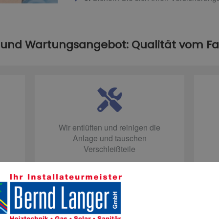
 und Wartungsangebot: Qualität vom 
Wir entlüften und reinigen die
Anlage und tauschen
Verschleißteile