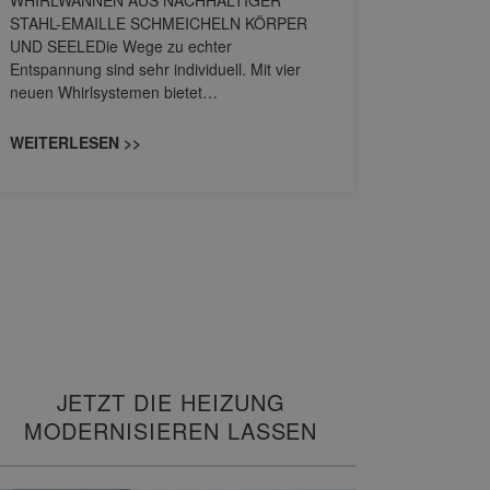
WHIRLWANNEN AUS NACHHALTIGER
STAHL-EMAILLE SCHMEICHELN KÖRPER
Stil für 
UND SEELEDie Wege zu echter
HANSAGENE
Entspannung sind sehr individuell. Mit vier
von Wascht
neuen Whirlsystemen bietet…
unterschi
konzipiert
WEITERLESEN >>
WEITERL
JETZT DIE HEIZUNG
MODERNISIEREN LASSEN