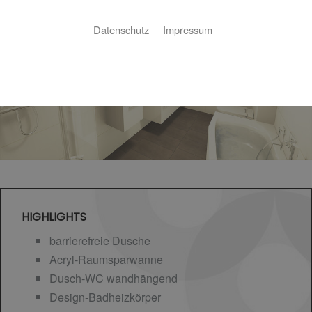
Datenschutz
Impressum
HIGHLIGHTS
barrierefreie Dusche
Acryl-Raumsparwanne
Dusch-WC wandhängend
Design-Badheizkörper