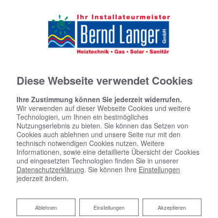
Diese Webseite verwendet Cookies
Ihre Zustimmung können Sie jederzeit widerrufen.
Wir verwenden auf dieser Webseite Cookies und weitere
Technologien, um Ihnen ein bestmögliches
Nutzungserlebnis zu bieten. Sie können das Setzen von
Cookies auch ablehnen und unsere Seite nur mit den
technisch notwendigen Cookies nutzen. Weitere
Informationen, sowie eine detaillierte Übersicht der Cookies
und eingesetzten Technologien finden Sie in unserer
Startseite
»
Bad
»
Badinspiration & Musterbäder
»
Komfort-Bad 7 ㎡
Datenschutzerklärung
. Sie können Ihre
Einstellungen
jederzeit ändern.
Komfort-Bad 7 ㎡
Ablehnen
Ablehnen
Einstellungen
Akzeptieren