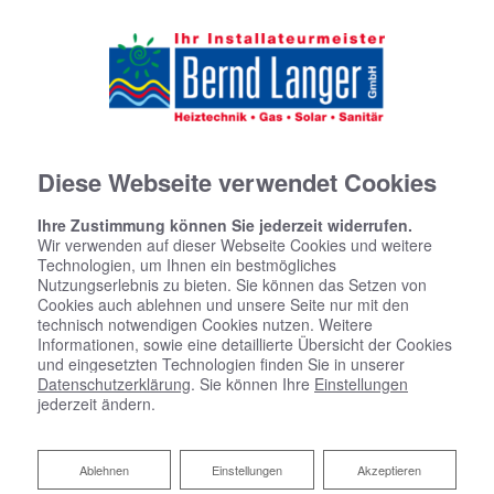
Diese Webseite verwendet Cookies
Ihre Zustimmung können Sie jederzeit widerrufen.
Wir verwenden auf dieser Webseite Cookies und weitere
Technologien, um Ihnen ein bestmögliches
Nutzungserlebnis zu bieten. Sie können das Setzen von
Cookies auch ablehnen und unsere Seite nur mit den
technisch notwendigen Cookies nutzen. Weitere
Informationen, sowie eine detaillierte Übersicht der Cookies
und eingesetzten Technologien finden Sie in unserer
Startseite
»
Bad
»
Badinspiration & Musterbäder
»
Luxus-Bad 7 ㎡
Datenschutzerklärung
. Sie können Ihre
Einstellungen
jederzeit ändern.
Luxus-Bad 7 ㎡
Ablehnen
Ablehnen
Einstellungen
Akzeptieren