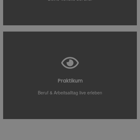
Jetzt anfragen
zukünftiges Team direkt kennen!
Praktikum
Schnuppere in deinen Wunschberuf hinein & lerne dein
Beruf & Arbeitsalltag live erleben
Persönlicher Einblick